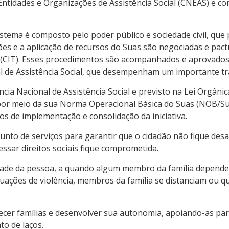
ntidades e Organizações de Assistência Social (CNEAS) e con
istema é composto pelo poder público e sociedade civil, que
es e a aplicação de recursos do Suas são negociadas e pac
e (CIT). Esses procedimentos são acompanhados e aprovados 
l de Assistência Social, que desempenham um importante tra
cia Nacional de Assistência Social e previsto na Lei Orgânica
por meio da sua Norma Operacional Básica do Suas (NOB/Su
s de implementação e consolidação da iniciativa.
onjunto de serviços para garantir que o cidadão não fique 
essar direitos sociais fique comprometida.
dade da pessoa, a quando algum membro da família depende 
tuações de violência, membros da família se distanciam ou 
talecer famílias e desenvolver sua autonomia, apoiando-as pa
to de laços.