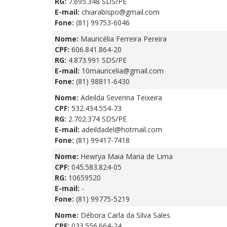
RG:
7.695.348 SDS/PE
E-mail:
chiarabispo@gmail.com
Fone:
(81) 99753-6046
Nome:
Mauricélia Ferreira Pereira
CPF:
606.841.864-20
RG:
4.873.991 SDS/PE
E-mail:
10mauricelia@gmail.com
Fone:
(81) 98811-6430
Nome:
Adeilda Severina Teixeira
CPF:
532.434.554-73
RG:
2.702.374 SDS/PE
E-mail:
adeildadel@hotmail.com
Fone:
(81) 99417-7418
Nome:
Hewrya Maia Maria de Lima
CPF:
045.583.824-05
RG:
10659520
E-mail:
-
Fone:
(81) 99775-5219
Nome:
Débora Carla da Silva Sales
CPF:
033.556.664-24