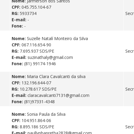
Nome:
Jarmerson dos Santos
CPF:
045.755.104-67
RG:
5933734
Secr
E-mail:
-
Fone:
-
Nome:
Suzelle Natalí Monteiro da Silva
CPF:
067.116.654-90
RG:
7.695.937 SDS/PE
Secr
E-mail:
suzinathaly@gmail.com
Fone:
(81) 99174-1946
Nome:
Maria Clara Cavalcanti da silva
CPF:
132.196.644-07
RG:
10.278.617 SDS/PE
Secr
E-mail:
claracavalcanti7131@gmail.com
Fone:
(81)97331-4348
Nome:
Sonia Paula da Silva
CPF:
104.951.864-06
RG:
8.895.186 SDS/PE
Secr
E-mail:
paullynhapretha2828@gmail.com