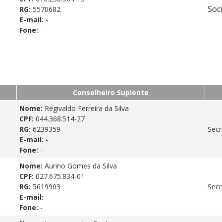
Soc
RG:
5570682
E-mail:
-
Fone:
-
Conselheiro Suplente
Nome:
Regivaldo Ferreira da Silva
CPF:
044.368.514-27
RG:
6239359
Secr
E-mail:
-
Fone:
-
Nome:
Aurino Gomes da Silva
CPF:
027.675.834-01
RG:
5619903
Secr
E-mail:
-
Fone:
-