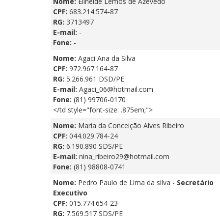
Nome:
Elineide Lemos de Azevedo
CPF:
683.214.574-87
RG:
3713497
E-mail:
-
Fone:
-
Nome:
Agaci Ana da Silva
CPF:
972.967.164-87
RG:
5.266.961 DSD/PE
E-mail:
Agaci_06@hotmail.com
Fone:
(81) 99706-0170
</td style="font-size: .875em;">
Nome:
Maria da Conceição Alves Ribeiro
CPF:
044.029.784-24
RG:
6.190.890 SDS/PE
E-mail:
nina_ribeiro29@hotmail.com
Fone:
(81) 98808-0741
Nome:
Pedro Paulo de Lima da silva -
Secretário
Executivo
CPF:
015.774.654-23
RG:
7.569.517 SDS/PE