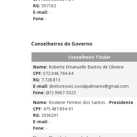
RG:
597163
E-mail:
-
Fone:
-
Conselheiros do Governo
Conselheiro Titular
Nome:
Roberta Emanuelle Bastos de Oliveira
CPF:
072.046.744-64
RG:
7.728.813
E-mail:
diretoressec.socialpalmares@gmail.com
Fone:
(81) 9967-5523
Nome:
Rosilene Firmino dos Santos -
Presidente
CPF:
475.487.894-91
RG:
2936291
E-mail:
-
Fone:
-