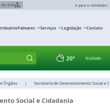
 do Site
Ir para o conteúdo
tribuinte
Palmares
Serviços
Legislação
Contato
20°
Nublado
Pesquisar:
 e Órgãos
Secretaria de Desenvolvimento Social e 
ento Social e Cidadania