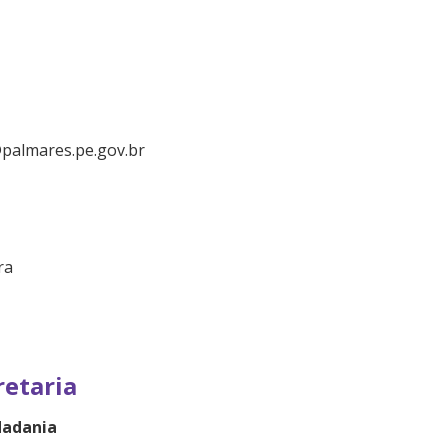
palmares.pe.gov.br
ra
retaria
dadania