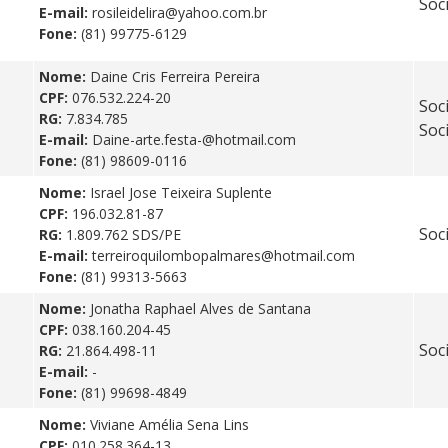
Soci
E-mail:
rosileidelira@yahoo.com.br
Fone:
(81) 99775-6129
Nome:
Daine Cris Ferreira Pereira
CPF:
076.532.224-20
Soc
RG:
7.834.785
Soci
E-mail:
Daine-arte.festa-@hotmail.com
Fone:
(81) 98609-0116
Nome:
Israel Jose Teixeira Suplente
CPF:
196.032.81-87
Soc
RG:
1.809.762 SDS/PE
E-mail:
terreiroquilombopalmares@hotmail.com
Fone:
(81) 99313-5663
Nome:
Jonatha Raphael Alves de Santana
CPF:
038.160.204-45
Soc
RG:
21.864.498-11
E-mail:
-
Fone:
(81) 99698-4849
Nome:
Viviane Amélia Sena Lins
CPF:
010.258.364-13