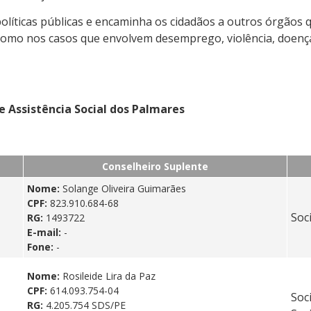
políticas públicas e encaminha os cidadãos a outros órgão
l, como nos casos que envolvem desemprego, violência, doen
 Assistência Social dos Palmares
Conselheiro Suplente
Nome:
Solange Oliveira Guimarães
CPF:
823.910.684-68
Soc
RG:
1493722
E-mail:
-
Fone:
-
Nome:
Rosileide Lira da Paz
CPF:
614.093.754-04
Soc
RG:
4.205.754 SDS/PE