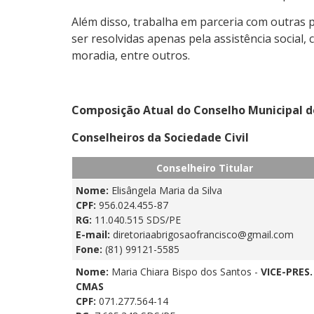
Além disso, trabalha em parceria com outras 
ser resolvidas apenas pela assistência socia
moradia, entre outros.
Composição Atual do Conselho Municipal de
Conselheiros da Sociedade Civil
Conselheiro Titular
Nome:
Elisângela Maria da Silva
CPF:
956.024.455-87
RG:
11.040.515 SDS/PE
E-mail:
diretoriaabrigosaofrancisco@gmail.com
Fone:
(81) 99121-5585
Nome:
Maria Chiara Bispo dos Santos -
VICE-PRES.
CMAS
CPF:
071.277.564-14